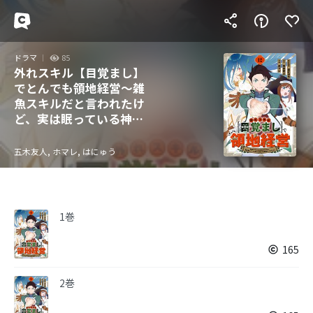
ドラマ
85
外れスキル【目覚まし】
でとんでも領地経営～雑
魚スキルだと言われたけ
ど、実は眠っている神々
を起こす最強チートでし
た～【分冊版】
五木友人, ホマレ, はにゅう
1巻
165
2巻