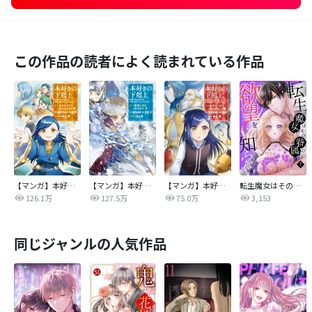
この作品の読者によく読まれている作品
【マンガ】本好きの下剋上 第二部
【マンガ】本好きの下剋上 第三部
【マンガ】本好きの下剋上
転生魔女はその眷属の欲望を知らない
126.1万
127.5万
75.0万
3,153
同じジャンルの人気作品