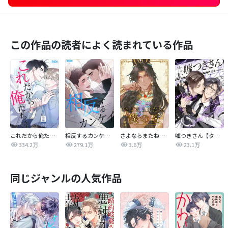
この作品の読者によく読まれている作品
これだから俺たちは
相反するカンケイ【改訂版】
さよならまたね、僕の王【タテヨミ】
嘘つきさん【タテヨミ】
334.2万
279.1万
3.6万
23.1万
同じジャンルの人気作品