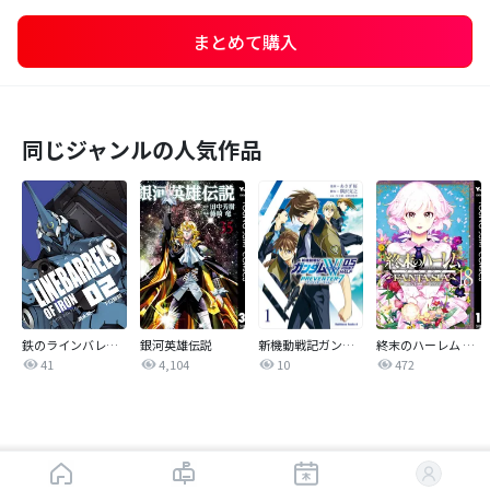
まとめて購入
同じジャンルの人気作品
鉄のラインバレル 完全版
銀河英雄伝説
新機動戦記ガンダムW 0．5 PREVENTER-7
終末のハーレム ファンタジア セミカラー版
41
4,104
10
472
はじめから読む