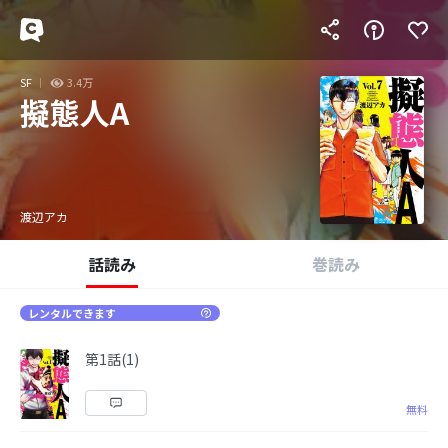
SF
3.4万
擬態人A
渡辺アカ
話読み
巻読み
レンタルできます
第1話(1)
無料