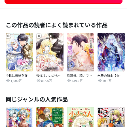
この作品の読者によく読まれている作品
今世は義妹を許しません
後悔はいいから殺してください
旦那様、稼いで離婚させていただきます！
氷華の騎士【タテヨミ】
1,000万
815.5万
139.2万
10.9万
同じジャンルの人気作品