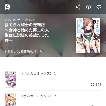
ファンタジー
1,164
捨てられ騎士の逆転記！
～女神と始めた第二の人
生は伝説級の英雄だった
件～
絢瀬あとり, 和田真尚, オウカ
（ポルカコミックス）１
748
（ポルカコミックス）２