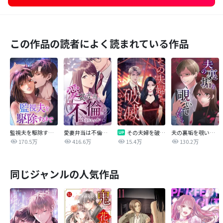
この作品の読者によく読まれている作品
監視夫を駆除するまで
愛妻弁当は不倫に含まれますか？
その夫婦を破滅させるまで
夫の裏垢を覗いてみたら
170.5万
416.6万
15.4万
130.2万
同じジャンルの人気作品