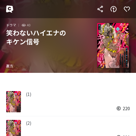
ドラマ
40
笑わないハイエナの
キケン信号
裏方
(1)
220
(2)