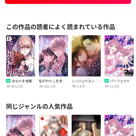
この作品の読者によく読まれている作品
あなたを地獄に堕とすまで
私がわたしを売る理由
シンジュウエンド【タテヨミ】
パーフェクトグリッター
835.0万
606.5万
5.4万
35.0万
同じジャンルの人気作品