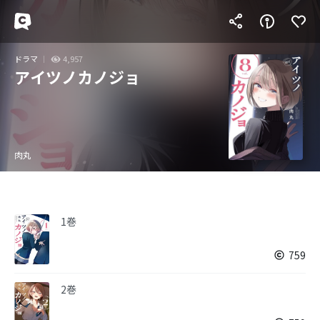
ドラマ
4,957
アイツノカノジョ
肉丸
1巻
759
2巻