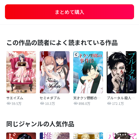
まとめて購入
この作品の読者によく読まれている作品
サエイズム
セミ≠ダブル
天才クソ野郎の事件簿
ブルータル 殺人警察官の告白
59.5万
10.3万
898.0万
172.1万
同じジャンルの人気作品