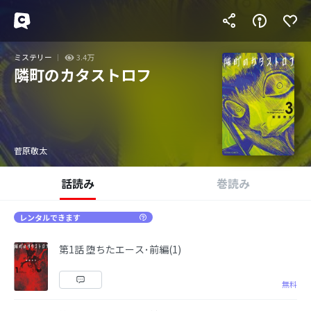
ミステリー
3.4万
隣町のカタストロフ
菅原敬太
話読み
巻読み
レンタルできます
第1話 堕ちたエース･前編(1)
無料