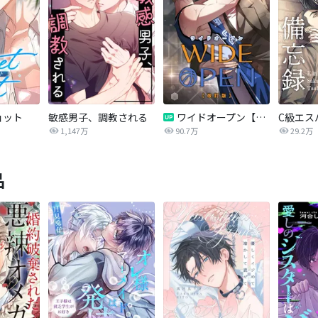
ョット
敏感男子、調教される
ワイドオープン【改訂版】
C級エス
1,147万
90.7万
29.2万
品