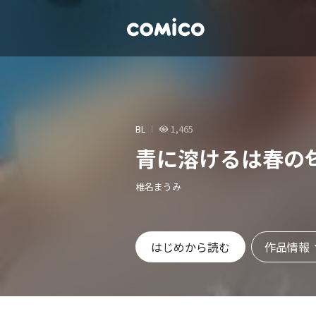
BL
1,465
青に溶けるは春の
椎名まうみ
作品情報
はじめから読む