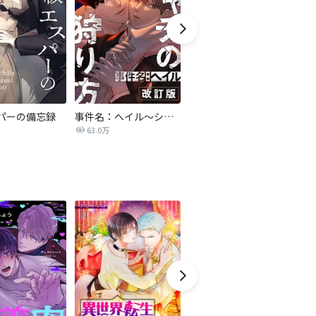
パーの備忘録
事件名：へイル～シャチの狩り方～【改訂版】
異世界で夜の奴隷になりました【改訂版】
激
63.0万
75.5万