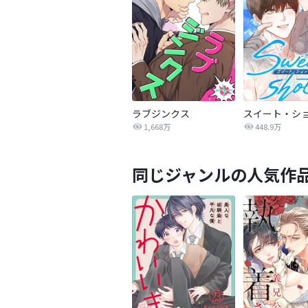
ラブジンクス
スイート・シ
1,668万
448.9万
同じジャンルの人気作