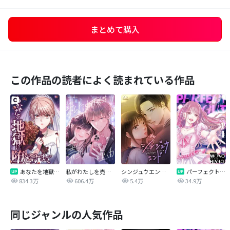
まとめて購入
この作品の読者によく読まれている作品
あなたを地獄に堕とすまで
私がわたしを売る理由
シンジュウエンド【タテヨミ】
パーフェクトグリッター
834.3万
606.4万
5.4万
34.9万
同じジャンルの人気作品