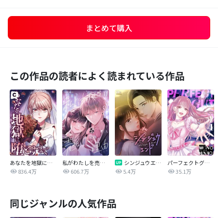
まとめて購入
この作品の読者によく読まれている作品
あなたを地獄に堕とすまで
私がわたしを売る理由
シンジュウエンド【タテヨミ】
パーフェクトグリッター
836.4万
606.7万
5.4万
35.1万
同じジャンルの人気作品