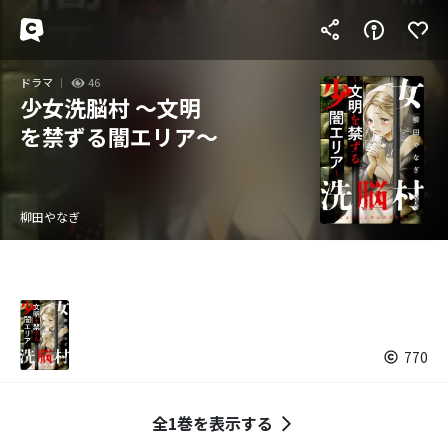
ドラマ
46
少女洗脳村 ～文明
を禁ずる闇エリア～
柳田やなぎ
770
全1巻を表示する