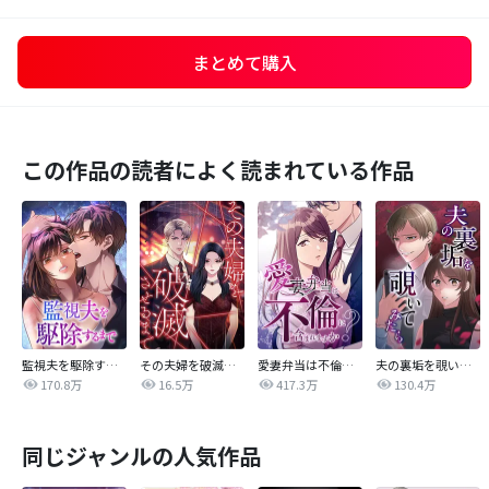
まとめて購入
この作品の読者によく読まれている作品
監視夫を駆除するまで
その夫婦を破滅させるまで
愛妻弁当は不倫に含まれますか？
夫の裏垢を覗いてみたら
170.8万
16.5万
417.3万
130.4万
同じジャンルの人気作品