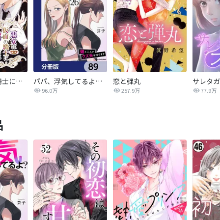
悪女は仮面の騎士に騙されない
パパ、浮気してるよ？娘と二人でクズ夫を捨てます【分冊版】
恋と弾丸
96.0万
257.9万
77.9万
品