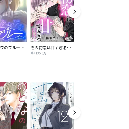
サレタガワのブルー【タテヨミ】
その初恋は甘すぎる～恋愛処女には刺激が強い～
ブラック・ストーム
135.5万
40.4万