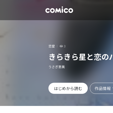
恋愛
3
きらきら星と恋の
うさぎ恵美
作品情報
はじめから読む