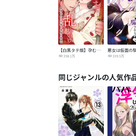
【白黒タテ版】孕むまで乱れいけ～身代わり花嫁と軍服の猛愛
358.1万
339.5万
同じジャンルの人気作