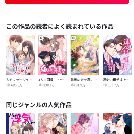
この作品の読者によく読まれている作品
カモフラージュ夫婦
4人で同棲！？～逆ハーレムハウスへようこそ♥～【改訂版】
最後の恋を君に捧ぐ～余命1年の御曹司～
運命の相手は上司だった
685.6万
238.1万
81.9万
136.7万
同じジャンルの人気作品