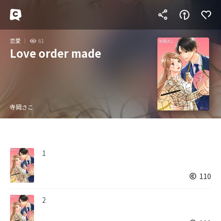
恋愛
61
Love order made
寺岡さこ
1
110
2