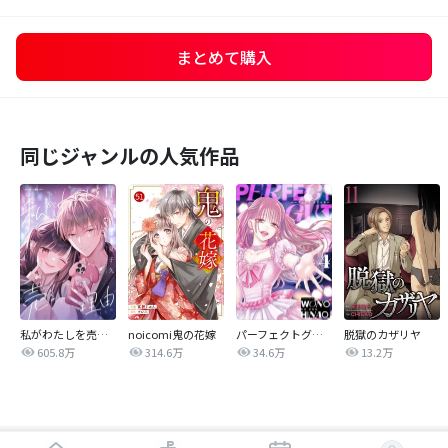
まとめて購入
同じジャンルの人気作品
私がわたしを売る理由
noicomi鬼の花嫁
パーフェクトグリッター
脱獄のカザリヤ
605.8万
314.6万
34.6万
13.2万