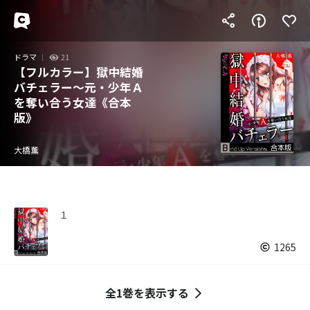
ドラマ
21
【フルカラー】獄中結婚
バチェラー～元・少年Ａ
を奪い合う女達《合本
版》
大橋薫
１
1265
全1巻を表示する