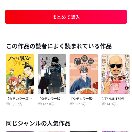
まとめて購入
この作品の読者によく読まれている作品
【タテカラー版】パパと親父のウチご飯
【タテカラー版】｢子供を殺してください｣という親たち
【タテカラー版】鹿楓堂よついろ日和
CITY HUNTER外伝 伊集院隼人氏の平穏ならぬ日常
1,107万
472.0万
892.5万
14.9万
同じジャンルの人気作品