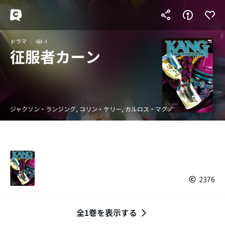
ドラマ
4
征服者カーン
ジャクソン・ランジング, コリン・ケリー, カルロス・マグノ
2376
全1巻を表示する