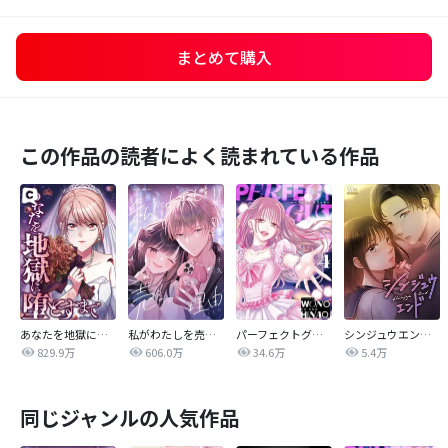
まとめて購入
この作品の読者によく読まれている作品
あなたを地獄に堕とすまで
私がわたしを売る理由
パーフェクトグリッター
シンジュウエンド【タテヨミ】
829.9万
606.0万
34.6万
5.4万
同じジャンルの人気作品