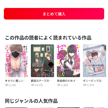
まとめて購入
この作品の読者によく読まれている作品
オタクに優しい陽キャがエロ配信者だったんだが【単話売】
窮鼠はチーズの夢を見る【単話】
崇高様のだめメイド 【単話売】
ギニーピッグは檻の外の夢を見ない【単話売】
2,154
14.1万
1,436
2,578
同じジャンルの人気作品