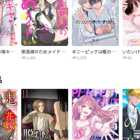
オタクに優しい陽キャがエロ配信者だったんだが【単話売】
崇高様のだめメイド 【単話売】
ギニーピッグは檻の外の夢を見ない【単話売】
1,436
2,578
81
品