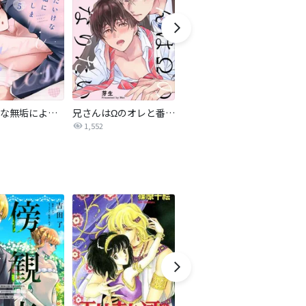
いたいけな無垢によこしま【単話売】
兄さんはΩのオレと番になりたい
Frenzy Train～暴かないで、俺の秘密～【タテヨミ】
1,552
4,566