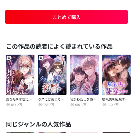
まとめて購入
この作品の読者によく読まれている作品
あなたを地獄に堕とすまで
クズには薬より復讐を
私がわたしを売る理由
監視夫を駆除するまで
837.2万
758.7万
607.0万
170.6万
同じジャンルの人気作品