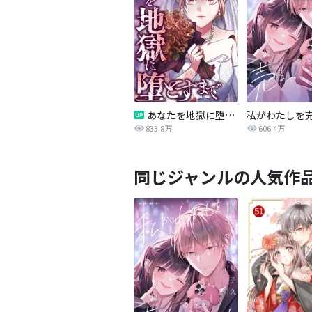
あなたを地獄に堕とすまで
私がわたしを
833.8万
606.4万
同じジャンルの人気作