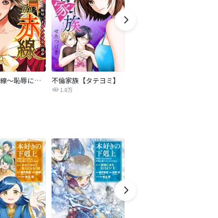
復讐の赤線～恥辱にまみれた少女の運命～【タテヨミ】
不倫家族【タテヨミ】
夫を社会的に抹殺する5つの方法
1.8万
629.5万