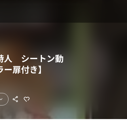
詩人 シートン動
ラー扉付き】