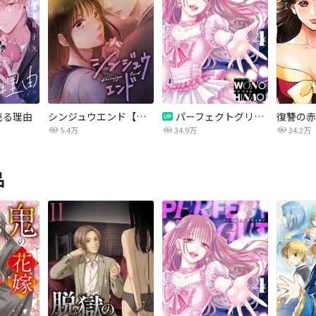
売る理由
シンジュウエンド【タテヨミ】
パーフェクトグリッター
5.4万
34.9万
34.2万
品