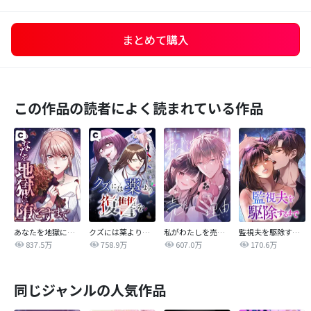
まとめて購入
この作品の読者によく読まれている作品
あなたを地獄に堕とすまで
クズには薬より復讐を
私がわたしを売る理由
監視夫を駆除するまで
837.5万
758.9万
607.0万
170.6万
同じジャンルの人気作品