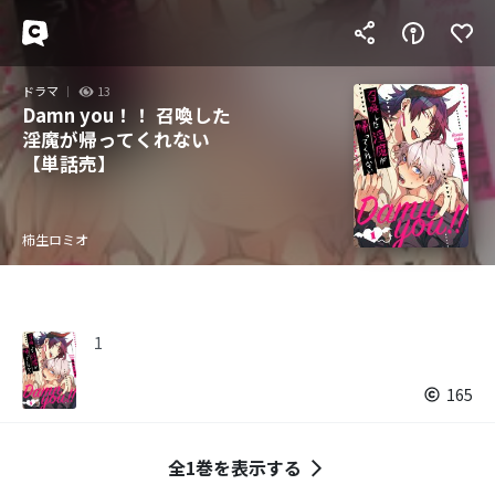
ドラマ
13
Damn you！！ 召喚した
淫魔が帰ってくれない
【単話売】
柿生ロミオ
1
165
全1巻を表示する