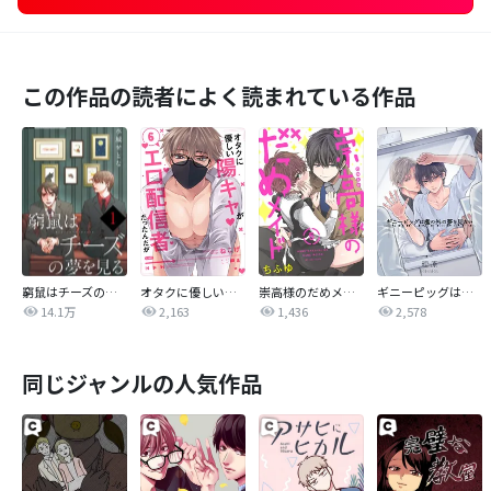
この作品の読者によく読まれている作品
窮鼠はチーズの夢を見る【単話】
オタクに優しい陽キャがエロ配信者だったんだが【単話売】
崇高様のだめメイド 【単話売】
ギニーピッグは檻の外の夢を見ない【単話売】
14.1万
2,163
1,436
2,578
同じジャンルの人気作品