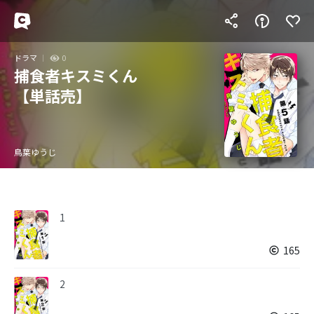
ドラマ
0
捕食者キスミくん
【単話売】
鳥葉ゆうじ
1
165
2