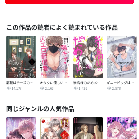
この作品の読者によく読まれている作品
窮鼠はチーズの夢を見る【単話】
オタクに優しい陽キャがエロ配信者だったんだが【単話売】
崇高様のだめメイド 【単話売】
ギニーピッグは檻の外の夢を見ない【単話売】
14.1万
2,163
1,436
2,578
同じジャンルの人気作品