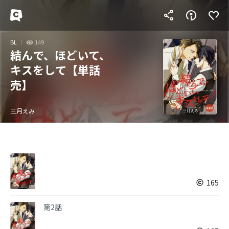
BL
149
結んで、ほどいて、
キスをして【単話
売】
三月えみ
165
第2話