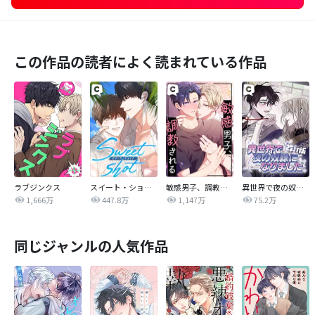
この作品の読者によく読まれている作品
ラブジンクス
スイート・ショット
敏感男子、調教される
異世界で夜の奴隷になりました【改訂版】
1,666万
447.8万
1,147万
75.2万
同じジャンルの人気作品