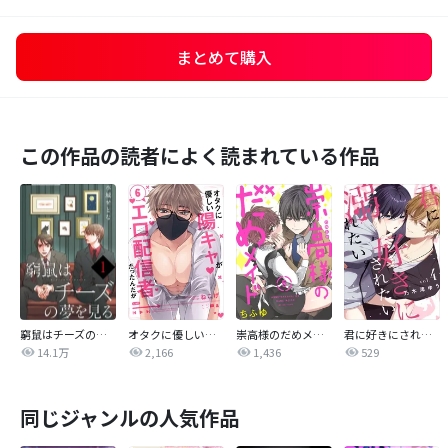
まとめて購入
この作品の読者によく読まれている作品
窮鼠はチーズの夢を見る【単話】
オタクに優しい陽キャがエロ配信者だったんだが【単話売】
崇高様のだめメイド 【単話売】
君に好きにされたい、溺れたい。【連載版】
14.1万
2,166
1,436
529
同じジャンルの人気作品