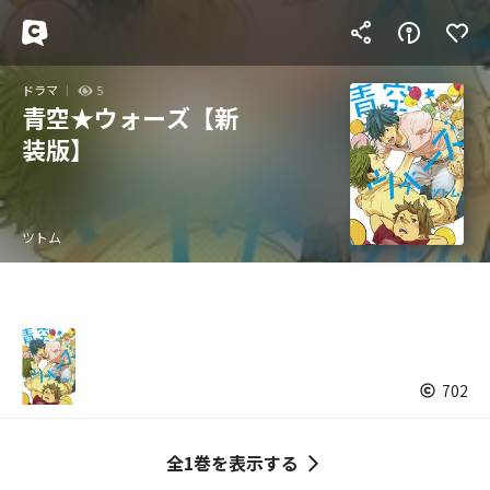
ドラマ
5
青空★ウォーズ【新
装版】
ツトム
702
全1巻を表示する