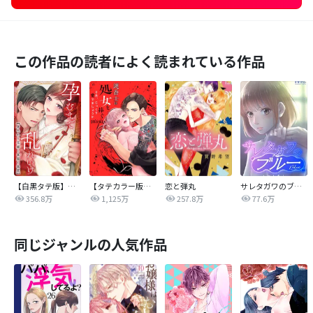
この作品の読者によく読まれている作品
【白黒タテ版】孕むまで乱れいけ～身代わり花嫁と軍服の猛愛
【タテカラー版】漣蒼士に処女を捧ぐ～さあ、じっくり愛でましょうか
恋と弾丸
サレタガワのブルー【タテヨミ】
356.8万
1,125万
257.8万
77.6万
同じジャンルの人気作品