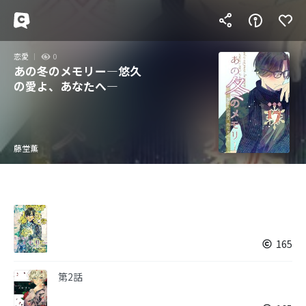
恋愛
0
あの冬のメモリー―悠久
の愛よ、あなたへ―
藤堂薫
165
第2話