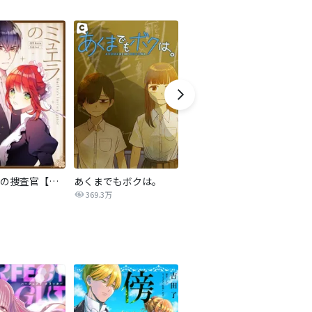
ミュエラの捜査官【タテヨミ】
あくまでもボクは。
小さな皇子を拾ったら溺愛されました【タテヨミ】
369.3万
2.1万