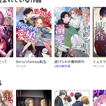
誓って
Berry’sFantasy転生悪役幼女は最恐パパの愛娘になりました
虐げられの魔術師令嬢は、『氷狼宰相』様に溺愛される【単話】
2巻分無料増
9.6万
21.9万
品