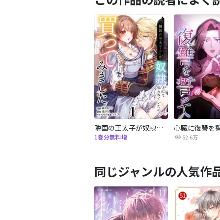
隣国の王太子が奴隷として売られていたので買ってみました【単話】
心臓に復讐を
1巻分無料増
52.6万
同じジャンルの人気作