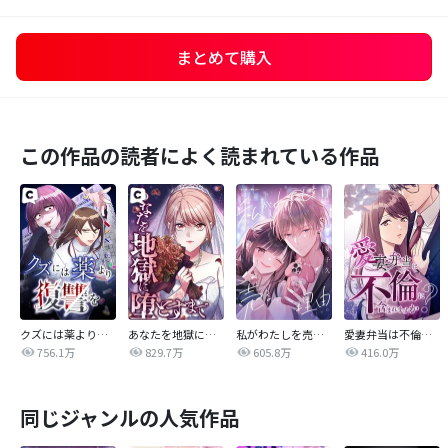
まとめて購入
この作品の読者によく読まれている作品
クズには薬より復讐を
あなたを地獄に堕とすまで
私がわたしを売る理由
愛妻弁当は不倫に含まれますか？
756.1万
829.7万
605.8万
416.0万
同じジャンルの人気作品