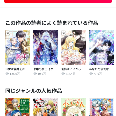
この作品の読者によく読まれている作品
今世は義妹を許しません
氷華の騎士【タテヨミ】
後悔はいいから殺してください
あなたの後悔なんて知りません【タテヨミ】
1,000万
10.9万
815.4万
77.9万
同じジャンルの人気作品