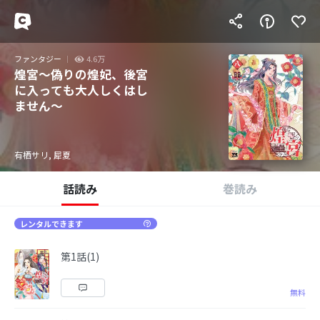
ファンタジー
4.6万
煌宮～偽りの煌妃、後宮
に入っても大人しくはし
ません～
有栖サリ, 犀夏
話読み
巻読み
レンタルできます
第1話(1)
無料