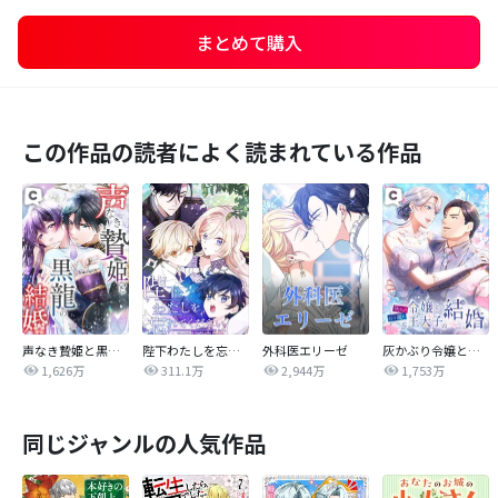
まとめて購入
この作品の読者によく読まれている作品
声なき贄姫と黒龍の結婚
陛下わたしを忘れてください
外科医エリーゼ
灰かぶり令嬢と行き遅れ元王太子の結婚
1,626万
311.1万
2,944万
1,753万
同じジャンルの人気作品