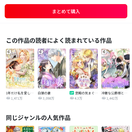
まとめて購入
この作品の読者によく読まれている作品
1年だけ私を愛してください
白狼の妻
宮殿の気まぐれ皇女【タテヨミ】
冷徹な公爵様と幸せな家族になる方法
1,471万
3,098万
4.3万
1,442万
同じジャンルの人気作品