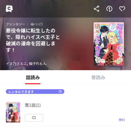
ファンタジー
9.4万
悪役令嬢に転生したの
で、隠れハイスペ王子と
破滅の運命を回避しま
す！
イヌ乃さえこ, 柚子れもん
話読み
巻読み
レンタルできます
第1話(1)
無料