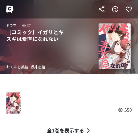
ドラマ
37
［コミック］イガリとキ
スギは素直になれない
おくふじ美結, 坂井志緒
550
全1巻を表示する