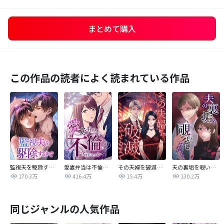
まとめて購入
この作品の読者によく読まれている作品
監視夫を駆除するまで
愛妻弁当は不倫に含まれますか？
その夫婦を破滅させるまで
夫の裏垢を覗いてみたら
170.3万
416.4万
15.4万
130.2万
同じジャンルの人気作品