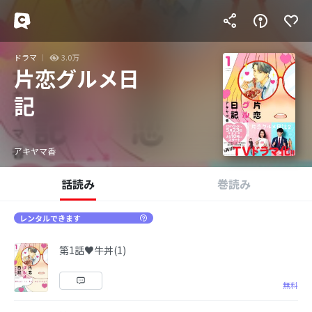
ドラマ
3.0万
片恋グルメ日
記
アキヤマ香
話読み
巻読み
レンタルできます
第1話♥牛丼(1)
無料