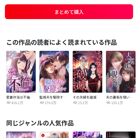
まとめて購入
この作品の読者によく読まれている作品
愛妻弁当は不倫に含まれますか？
監視夫を駆除するまで
その夫婦を破滅させるまで
夫の裏垢を覗いてみたら
416.1万
170.0万
15.3万
130.1万
同じジャンルの人気作品