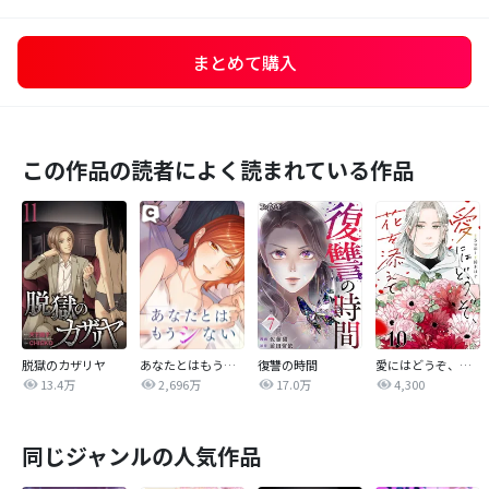
まとめて購入
この作品の読者によく読まれている作品
脱獄のカザリヤ
あなたとはもうシない
復讐の時間
愛にはどうぞ、花を添えて【単話】
13.4万
2,696万
17.0万
4,300
同じジャンルの人気作品