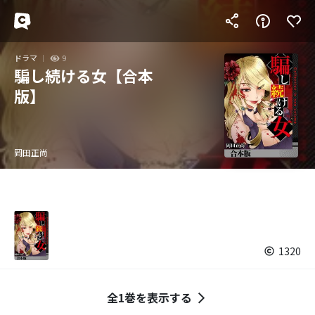
ドラマ
9
騙し続ける女【合本
版】
岡田正尚
1320
全1巻を表示する