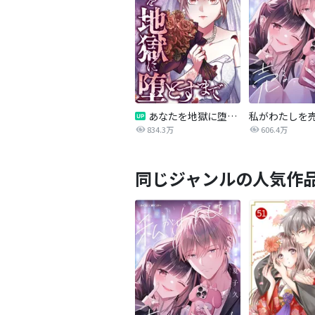
あなたを地獄に堕とすまで
私がわたしを
834.3万
606.4万
同じジャンルの人気作