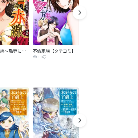
復讐の赤線～恥辱にまみれた少女の運命～【タテヨミ】
不倫家族【タテヨミ】
夫を社会的に抹殺する5つの方法
1.8万
629.5万