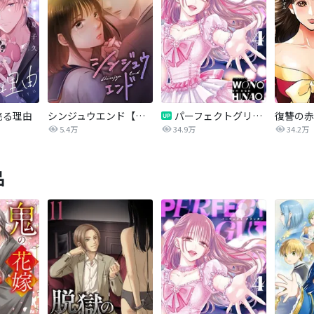
売る理由
シンジュウエンド【タテヨミ】
パーフェクトグリッター
5.4万
34.9万
34.2万
品