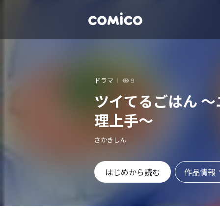
ドラマ
9
ツイてるごはん 
理上手～
さかきしん
作品情報
はじめから読む