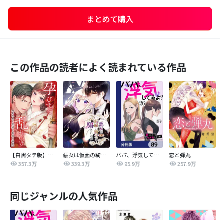
まとめて購入
この作品の読者によく読まれている作品
【白黒タテ版】孕むまで乱れいけ～身代わり花嫁と軍服の猛愛
悪女は仮面の騎士に騙されない
パパ、浮気してるよ？娘と二人でクズ夫を捨てます【分冊版】
恋と弾丸
357.3万
339.3万
95.9万
257.9万
同じジャンルの人気作品