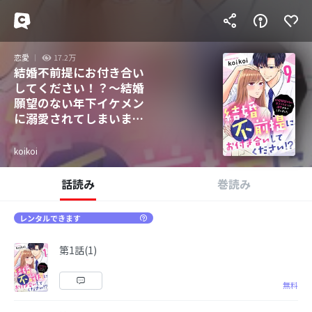
恋愛
17.2万
結婚不前提にお付き合い
してください！？～結婚
願望のない年下イケメン
に溺愛されてしまいまし
た～
koikoi
話読み
巻読み
レンタルできます
第1話(1)
無料