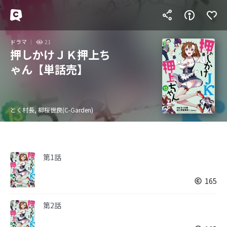
ドラマ
21
押しかけＪＫ押上ち
ゃん【単話売】
とく村長, 柳桜世良(C-Garden)
第1話
165
第2話