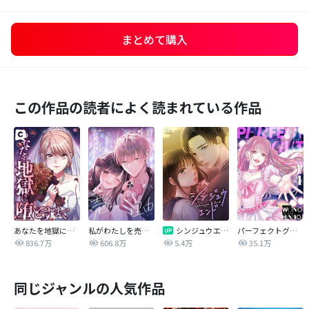
まとめて購入
この作品の読者によく読まれている作品
あなたを地獄に堕とすまで
私がわたしを売る理由
シンジュウエンド【タテヨミ】
パーフェクトグリッター
836.7万
606.8万
5.4万
35.1万
同じジャンルの人気作品