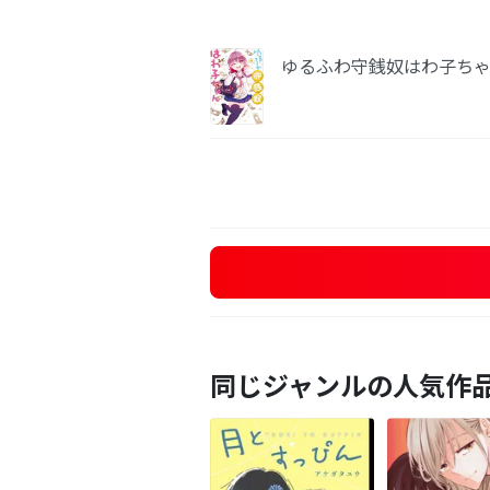
ゆるふわ守銭奴はわ子ち
同じジャンルの人気作