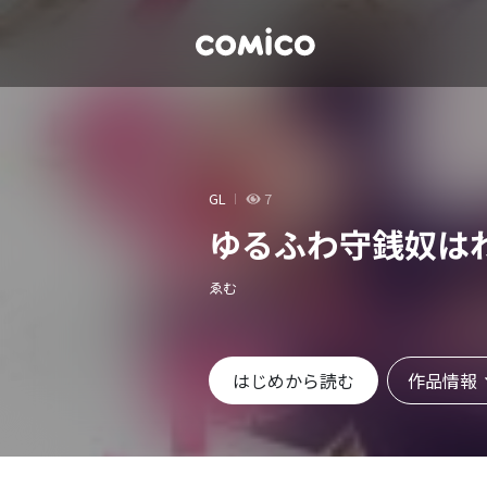
GL
7
ゆるふわ守銭奴は
ゑむ
作品情報
はじめから読む