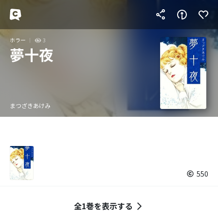
ホラー
3
夢十夜
まつざきあけみ
550
全1巻を表示する