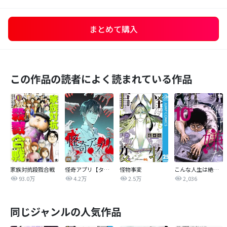
まとめて購入
この作品の読者によく読まれている作品
家族対抗殺戮合戦
怪奇アプリ【タテヨミ】
怪物事変
こんな人生は絶対嫌だ
93.0万
4.2万
2.5万
2,036
同じジャンルの人気作品