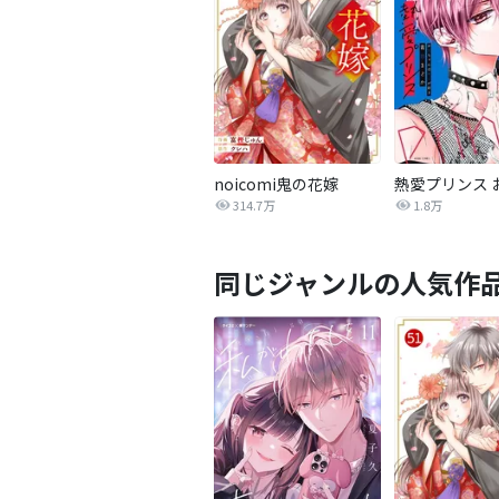
noicomi鬼の花嫁
314.7万
1.8万
同じジャンルの人気作