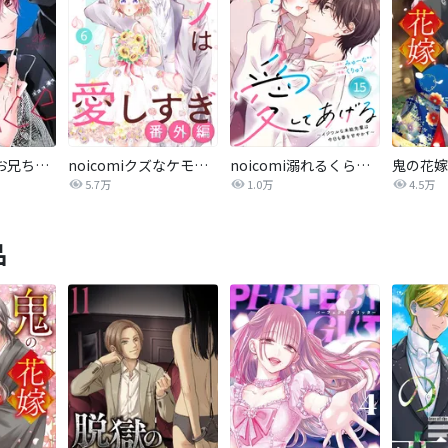
熱愛プリンス お兄ちゃんはキミが好き
noicomiクズなケモノは愛しすぎ
noicomi溺れるくらいに、愛してあげる～イジワルな未紘先輩は今日も番を甘やかす～
鬼の花嫁
5.7万
1.0万
4.5万
品