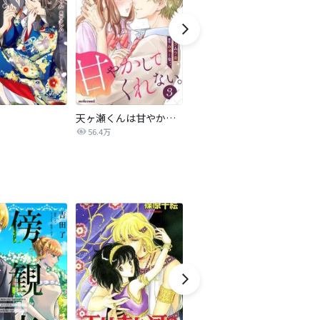
天ヶ瀬くんは甘やかしてくれない。
奏のララ
56.4万
5.2万