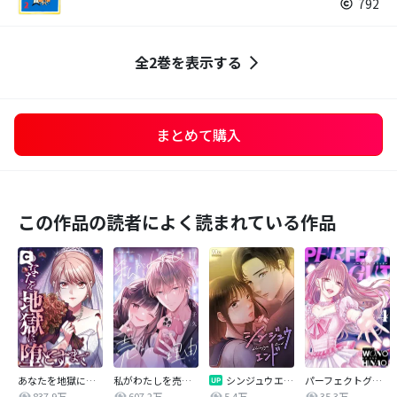
792
全2巻を表示する
まとめて購入
この作品の読者によく読まれている作品
あなたを地獄に堕とすまで
私がわたしを売る理由
シンジュウエンド【タテヨミ】
パーフェクトグリッター
837.9万
607.2万
5.4万
35.3万