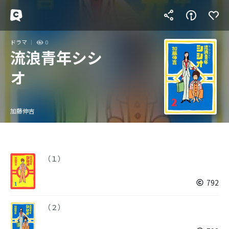
ドラマ
0
流浪青年シシ
オ
加藤伸吉
（１）
792
（２）