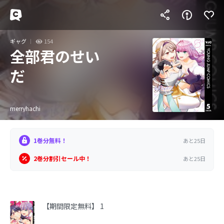
ギャグ
154
全部君のせい
だ
merryhachi
1巻分無料！
あと25日
2巻分割引セール中！
あと25日
【期間限定無料】 1