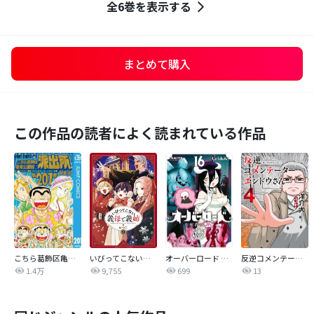
全6巻を表示する
まとめて購入
この作品の読者によく読まれている作品
こちら葛飾区亀有公園前派出所
いびってこない義母と義姉
オーバーロード 不死者のOh!
反逆コメンテーターエンドウさん
1.4万
9,755
699
13