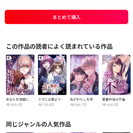
まとめて購入
この作品の読者によく読まれている作品
あなたを地獄に堕とすまで
クズには薬より復讐を
私がわたしを売る理由
愛妻弁当は不倫に含まれますか？
829.6万
755.8万
605.7万
416.0万
同じジャンルの人気作品