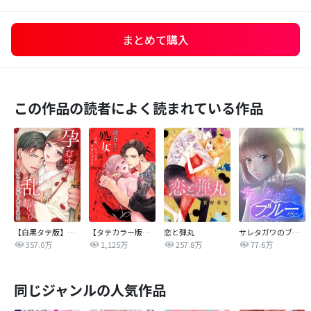
まとめて購入
この作品の読者によく読まれている作品
【白黒タテ版】孕むまで乱れいけ～身代わり花嫁と軍服の猛愛
【タテカラー版】漣蒼士に処女を捧ぐ～さあ、じっくり愛でましょうか
恋と弾丸
サレタガワのブルー【タテヨミ】
357.0万
1,125万
257.8万
77.6万
同じジャンルの人気作品