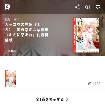
恋愛
7
カッコウの許嫁（１
５） 海野幸ミニ写真集
『キミに幸あれ』付き特
装版
吉河美希
1188
全1巻を表示する