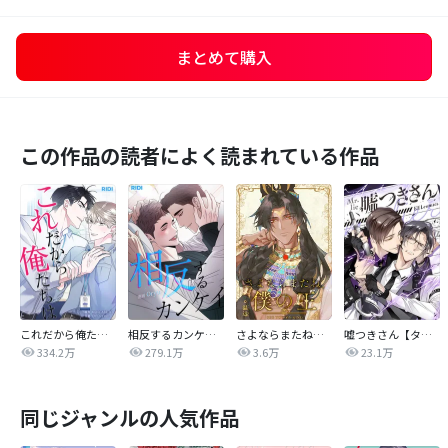
まとめて購入
この作品の読者によく読まれている作品
これだから俺たちは
相反するカンケイ【改訂版】
さよならまたね、僕の王【タテヨミ】
嘘つきさん【タテヨミ】
334.2万
279.1万
3.6万
23.1万
同じジャンルの人気作品