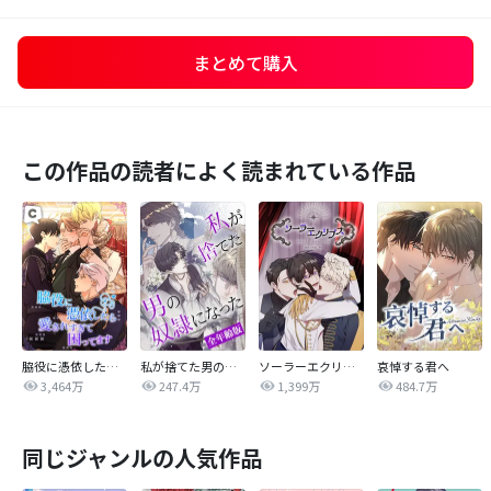
まとめて購入
この作品の読者によく読まれている作品
脇役に憑依したら愛されすぎて困ってます
私が捨てた男の奴隷になった【全年齢版】
ソーラーエクリプス
哀悼する君へ
3,464万
247.4万
1,399万
484.7万
同じジャンルの人気作品