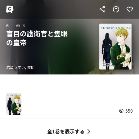
BL
15
盲目の護衛官と隻眼
の皇帝
岩草うすい, 佐伊
550
全1巻を表示する