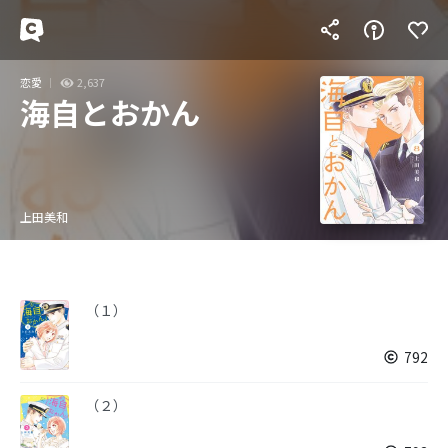
恋愛
2,637
海自とおかん
上田美和
（１）
792
（２）