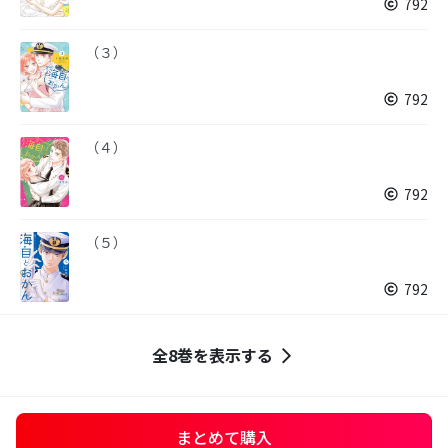
792
（３）
792
（４）
792
（５）
792
全8巻を表示する
まとめて購入