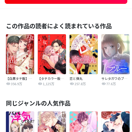
この作品の読者によく読まれている作品
【白黒タテ版】孕むまで乱れいけ～身代わり花嫁と軍服の猛愛
【タテカラー版】漣蒼士に処女を捧ぐ～さあ、じっくり愛でましょうか
恋と弾丸
サレタガワのブルー【タテヨミ】
356.9万
1,125万
257.8万
77.6万
同じジャンルの人気作品