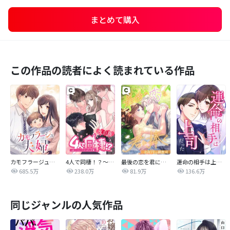
まとめて購入
この作品の読者によく読まれている作品
カモフラージュ夫婦
4人で同棲！？～逆ハーレムハウスへようこそ♥～【改訂版】
最後の恋を君に捧ぐ～余命1年の御曹司～
運命の相手は上司だった
685.5万
238.0万
81.9万
136.6万
同じジャンルの人気作品