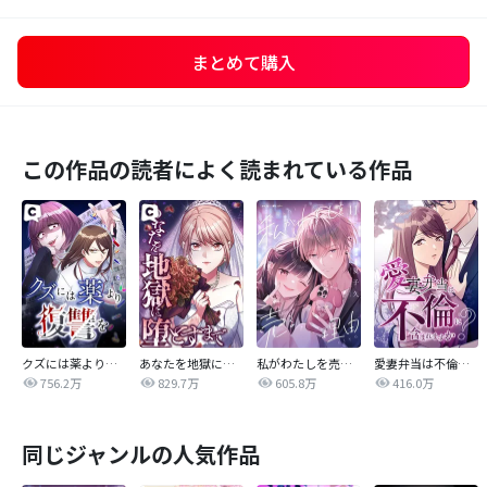
まとめて購入
この作品の読者によく読まれている作品
クズには薬より復讐を
あなたを地獄に堕とすまで
私がわたしを売る理由
愛妻弁当は不倫に含まれますか？
756.2万
829.7万
605.8万
416.0万
同じジャンルの人気作品