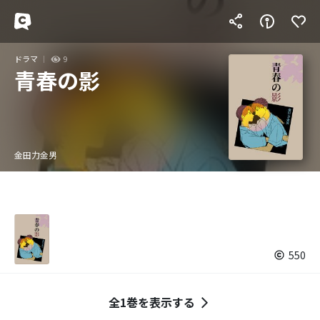
ドラマ
9
青春の影
金田力金男
550
全1巻を表示する